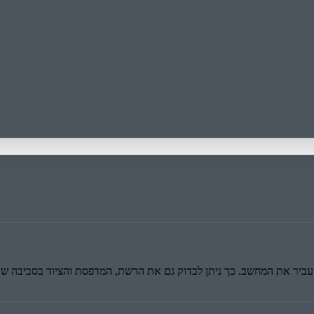
עביר את המחשב. כך ניתן לבדוק גם את הרשת, המדפסת והציוד בסביבה שב