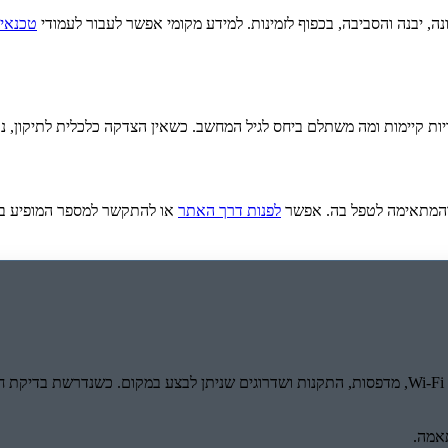
יונה, יבנה והסביבה, בכפוף לזמינות. למידע מקומי אפשר לעבור לעמודי
טכנאי 
ת קיימות ומה משתלם ביחס לגיל המחשב. כשאין הצדקה כלכלית לתיקון, נא
והמתאימה לטפל בה. אפשר
לפנות דרך האתר
או להתקשר למספר המופיע ב
שירות בבית מתאים במיוחד למחשב איטי, תקלות Windows, וירוסים, Wi-Fi, מדפסות, התקנות ושדרוגים שנ