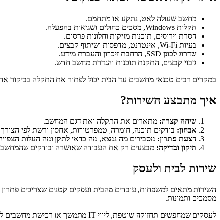
מחשב שעולה לאט, נתקע או מתחמם.
תקלות Windows, מסכים כחולים ושגיאות בהפעלה.
הסרת וירוסים, תוכנות מזיקות וחלונות פרסום.
בעיות Wi-Fi, אינטרנט, מדפסות ושיתוף קבצים.
שדרוג לכונן SSD, הרחבת זיכרון והעברת מידע.
גיבוי קבצים, התקנת תוכנות והגדרת מחשב חדש.
במקרים רבים טכנאי מחשבים עד הבית יכול לפתור את התקלה בביקור אח
איך מתבצע השירות?
שיחה קצרה:
מתארים את התקלה ואת דגם המחשב.
אבחון:
בודקים תוכנה, חומרה, טמפרטורות, אחסון ורשת לפי הצורך.
הצעת פתרון:
מסבירים מה נמצא, מה כדאי לתקן ומה העלות הצפויה
תיקון ובדיקה:
מבצעים רק את העבודה שאושרה ובודקים שהמחשב חז
שירות לבית ולעסק
השירות מתאים למשפחות, עובדים מהבית ועסקים קטנים שצריכים פתרון 
מסמכים ותמונות.
לעסקים שמחפשים תחזוקה שוטפת, ליווי IT מתמשך או רכישת מחשבים לעמדות עבודה — כל הפרטים בעמוד