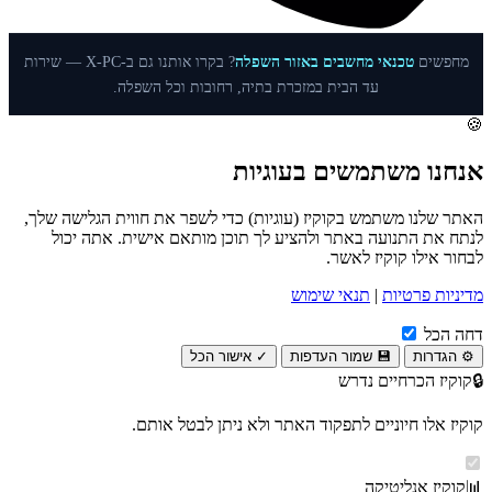
מחפשים
טכנאי מחשבים באזור השפלה
? בקרו אותנו גם ב-X-PC — שירות
עד הבית במזכרת בתיה, רחובות וכל השפלה.
🍪
אנחנו משתמשים בעוגיות
האתר שלנו משתמש בקוקיז (עוגיות) כדי לשפר את חווית הגלישה שלך,
לנתח את התנועה באתר ולהציע לך תוכן מותאם אישית. אתה יכול
לבחור אילו קוקיז לאשר.
מדיניות פרטיות
|
תנאי שימוש
כאשר מסומן, כל העוגיות מאושרות. בטל סימון כדי לדחות את 
דחה הכל
⚙️ הגדרות
💾 שמור העדפות
✓ אישור הכל
🔒
קוקיז הכרחיים
נדרש
קוקיז אלו חיוניים לתפקוד האתר ולא ניתן לבטל אותם.
📊
קוקיז אנליטיקה