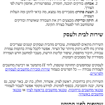
אבחון:
בודקים תוכנה, חומרה, טמפרטורות, אחסון ורשת לפי
הצורך.
הצעת פתרון:
מסבירים מה נמצא, מה כדאי לתקן ומה העלות
הצפויה.
תיקון ובדיקה:
מבצעים רק את העבודה שאושרה ובודקים
שהמחשב חזר לפעול בצורה תקינה.
שירות לבית ולעסק
השירות מתאים למשפחות, עובדים מהבית ועסקים קטנים שצריכים
פתרון נוח ללא ניתוק מיותר של הציוד. אפשר לקבל עזרה בהקמת עמדת
עבודה, חיבור מדפסת, שיפור קליטת הרשת, מעבר למחשב חדש ושמירה
מסודרת של מסמכים ותמונות.
לעסקים שמחפשים תחזוקה שוטפת, ליווי IT מתמשך או רכישת מחשבים
לעמדות עבודה — כל הפרטים בעמוד
שירות ומכירת מחשבים לעסקים
ולפרטיים
.
השירות ניתן ברחובות, ראשון לציון, אשדוד, חולון, בת ים, באר יעקב, נס
ציונה, יבנה והסביבה, בכפוף לזמינות. למידע מקומי אפשר לעבור לעמודי
טכנאי מחשבים ברחובות
,
טכנאי מחשבים בראשון לציון
או
טכנאי
מחשבים באשדוד
.
שקיפות לפני התיקון