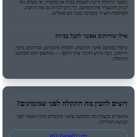
כאשר התקלה ניתנת לאבחון בבית או במשרד, או כשלא נוח
לנתק ולהעביר את המחשב. כך ניתן לבדוק גם את הרשת,
המדפסת והציוד בסביבה שבה הם פועלים.
אילו שירותים אפשר לקבל בבית?
טיפול במחשב איטי, התקנות, תקלות אינטרנט, שדרוגים, ניקוי
וירוסים, גיבוי מידע וחיבור ציוד היקפי — בהתאם לסוג המחשב
והתקלה.
רוצים להבין מה התקלה לפני שמזמינים?
מתארים בקצרה מה המחשב עושה ומקבלים כיוון ראשוני לפני
קביעת השירות.
חייגו 052-554-0477