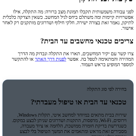
לפני עבודה משמעותית תקבלו תמונת מצב ברורה: מה התקלה, אילו
אפשרויות קיימות ומה משתלם ביחס לגיל המחשב. כשאין הצדקה כלכלית
לתיקון, נאמר זאת בצורה ישירה. חלקי חילוף ושדרוגים מותקנים רק לאחר
אישור.
צריכים טכנאי מחשבים עד הבית?
צרו קשר עם יקיר המחשבים, תארו את התקלה ונבדוק מה הדרך
המהירה והמתאימה לטפל בה. אפשר
לפנות דרך האתר
או להתקשר
למספר המופיע בראש העמוד.
בחירה לפי סוג התקלה
טכנאי עד הבית או טיפול מעבדתי?
שירות בבית מתאים במיוחד למחשב איטי, תקלות Windows,
וירוסים, Wi-Fi, מדפסות, התקנות ושדרוגים שניתן לבצע במקום.
כשנדרשת בדיקת חומרה ממושכת, הלחמה או ציוד מעבדה,
מסבירים זאת מראש ומתאמים את המשך הטיפול בלי לבצע