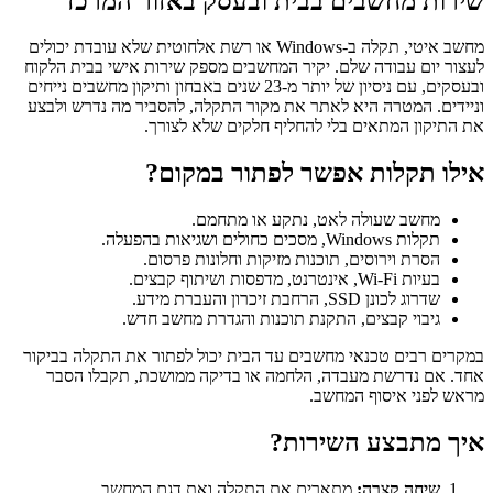
שירות מחשבים בבית ובעסק באזור המרכז
מחשב איטי, תקלה ב-Windows או רשת אלחוטית שלא עובדת יכולים
לעצור יום עבודה שלם. יקיר המחשבים מספק שירות אישי בבית הלקוח
ובעסקים, עם ניסיון של יותר מ-23 שנים באבחון ותיקון מחשבים נייחים
וניידים. המטרה היא לאתר את מקור התקלה, להסביר מה נדרש ולבצע
את התיקון המתאים בלי להחליף חלקים שלא לצורך.
אילו תקלות אפשר לפתור במקום?
מחשב שעולה לאט, נתקע או מתחמם.
תקלות Windows, מסכים כחולים ושגיאות בהפעלה.
הסרת וירוסים, תוכנות מזיקות וחלונות פרסום.
בעיות Wi-Fi, אינטרנט, מדפסות ושיתוף קבצים.
שדרוג לכונן SSD, הרחבת זיכרון והעברת מידע.
גיבוי קבצים, התקנת תוכנות והגדרת מחשב חדש.
במקרים רבים טכנאי מחשבים עד הבית יכול לפתור את התקלה בביקור
אחד. אם נדרשת מעבדה, הלחמה או בדיקה ממושכת, תקבלו הסבר
מראש לפני איסוף המחשב.
איך מתבצע השירות?
שיחה קצרה:
מתארים את התקלה ואת דגם המחשב.